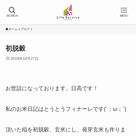
SEARCH
MENU
ホーム
ブログ
初脱穀
2019年10月27日
お世話になっております。日高です！
私のお米日記はとうとうフィナーレです(´；ω；`)
頂いた稲を初脱穀、玄米にし、発芽玄米も作りま