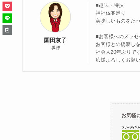
■趣味・特技
神社仏閣巡り
美味しいものをた
■お客様へのメッセ
園田京子
お客様との橋渡し
事務
社会人20年ぶりで
応援よろしくお願
お気軽