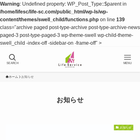
Warning
: Undefined property: WP_Post_Type::$parent in
/home/lifesc/life-sc.com/public_html/wp-ls/wp-
content/themes/swell_child/functions.php
on line
139
class="archive paged post-type-archive post-type-archive-news
paged-3 post-type-paged-3 wp-theme-swell wp-child-theme-
swell_child -index-off -sidebar-on -frame-off" >
SEARCH
MENU
ホーム
お知らせ
お知らせ
お知らせ