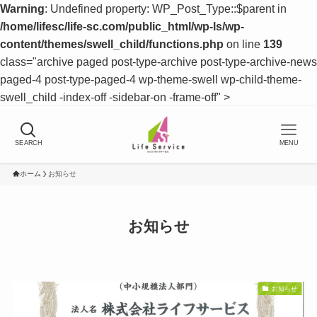
Warning
: Undefined property: WP_Post_Type::$parent in
/home/lifesc/life-sc.com/public_html/wp-ls/wp-
content/themes/swell_child/functions.php
on line
139
class="archive paged post-type-archive post-type-archive-news
paged-4 post-type-paged-4 wp-theme-swell wp-child-theme-
swell_child -index-off -sidebar-on -frame-off" >
SEARCH
MENU
ホーム
お知らせ
お知らせ
お知らせ